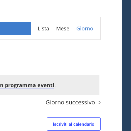
Evento
Lista
Mese
Giorno
Viste
Navigazione
 in programma eventi
.
Giorno successivo
Iscriviti al calendario