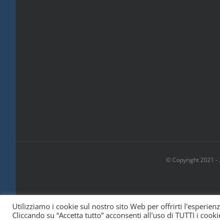
© Copyright 2021 -
Utilizziamo i cookie sul nostro sito Web per offrirti l'esperien
Cliccando su “Accetta tutto” acconsenti all'uso di TUTTI i cooki