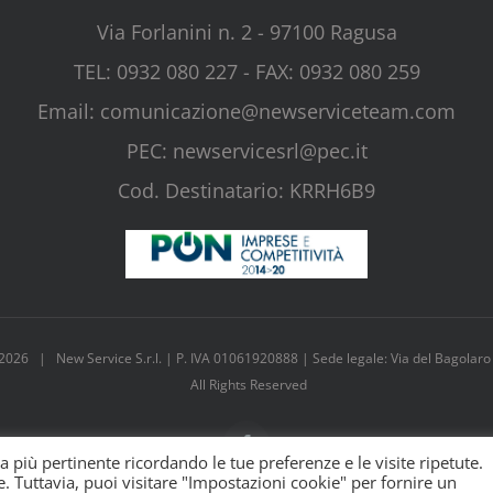
Via Forlanini n. 2 - 97100 Ragusa
TEL: 0932 080 227 - FAX: 0932 080 259
Email: comunicazione@newserviceteam.com
PEC: newservicesrl@pec.it
Cod. Destinatario: KRRH6B9
2026 | New Service S.r.l. | P. IVA 01061920888 | Sede legale: Via del Bagolaro
All Rights Reserved
Facebook
za più pertinente ricordando le tue preferenze e le visite ripetute.
e. Tuttavia, puoi visitare "Impostazioni cookie" per fornire un