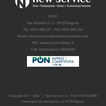
UFFICI
Via Forlanini n. 2 - 97100 Ragusa
TEL: 0932 080 227 - FAX: 0932 080 259
Email: comunicazione@newserviceteam.com
PEC: newservicesrl@pec.it
Cod. Destinatario: KRRH6B9
© Copyright 2017 -
2026 | New Service s.r.l. | P.IVA 01061920888 |
Sede legale: Via del Bagolaro, 9, 97100 Ragusa