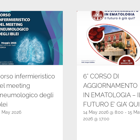
orso infermieristico
6° CORSO DI
el meeting
AGGIORNAMENTO
neumologico degli
IN EMATOLOGIA – I
blei
FUTURO E’ GIA’ QUI
5 May 2026
14 May 2026 @ 8:00
-
15 Ma
2026 @ 17:00