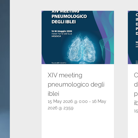
XIV meeting
C
pneumologico degli
d
iblei
p
15 May 2026 @ 0:00
-
16 May
i
2026 @ 23:59
1