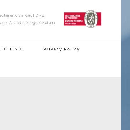
editamento Standard | ID 732
zione Accreditato Regione Siciliana
TI F.S.E.
Privacy Policy