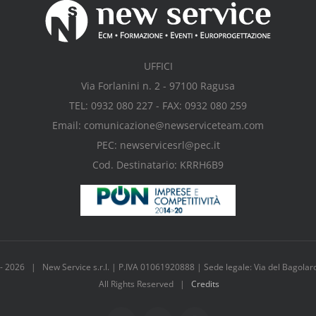
UFFICI
Via Forlanini n. 2 - 97100 Ragusa
TEL: 0932 080 227 - FAX: 0932 080 259
Email: comunicazione@newserviceteam.com
PEC: newservicesrl@pec.it
Cod. Destinatario: KRRH6B9
 -
2026 | New Service s.r.l. | P.IVA 01061920888 | Sede legale: Via del Bagolar
All Rights Reserved |
Credits