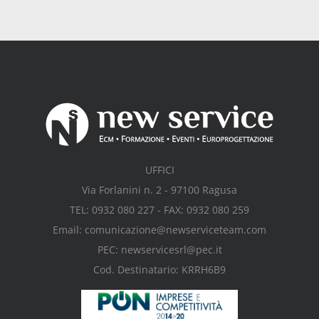
UFFICI
Via Forlanini n. 2 - 97100 Ragusa
TEL: 0932 080 227 - FAX: 0932 080 259
Email: comunicazione@newserviceteam.com
PEC: newservicesrl@pec.it
Cod. Destinatario: KRRH6B9