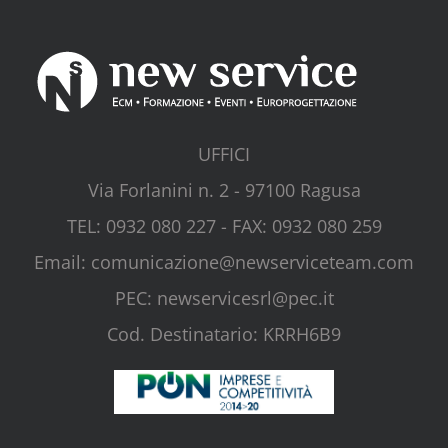
UFFICI
Via Forlanini n. 2 - 97100 Ragusa
TEL: 0932 080 227 - FAX: 0932 080 259
Email: comunicazione@newserviceteam.com
PEC: newservicesrl@pec.it
Cod. Destinatario: KRRH6B9