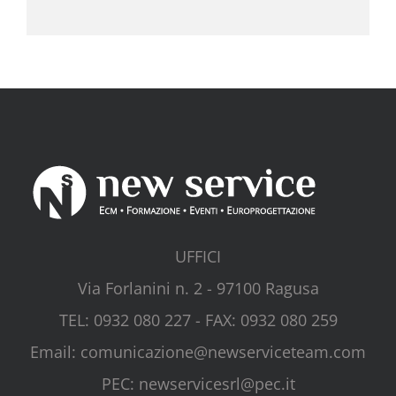
UFFICI
Via Forlanini n. 2 - 97100 Ragusa
TEL: 0932 080 227 - FAX: 0932 080 259
Email: comunicazione@newserviceteam.com
PEC: newservicesrl@pec.it